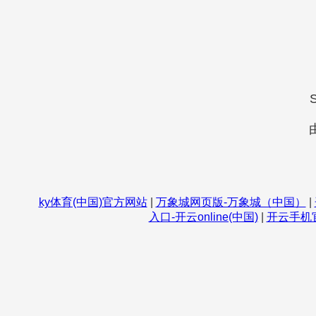
S
ky体育(中国)官方网站
|
万象城网页版-万象城（中国）
|
入口-开云online(中国)
|
开云手机